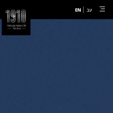
EN
עב